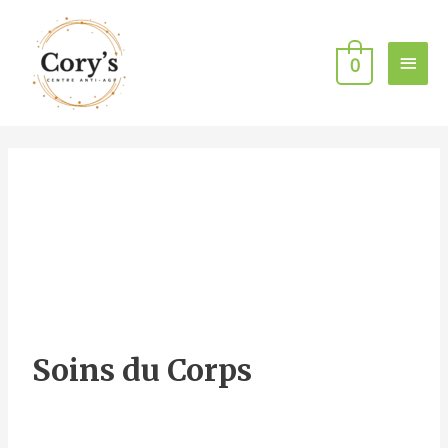
Ir
MEN
al
0
PRIN
contenido
Soins du Corps