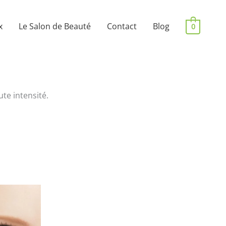
x
Le Salon de Beauté
Contact
Blog
0
te intensité.