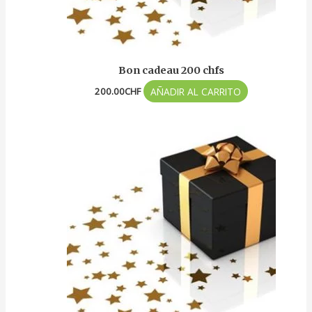
Bon cadeau 200 chfs
AÑADIR AL CARRITO
200.00
CHF