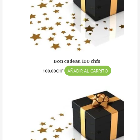
Bon cadeau 100 chfs
AÑADIR AL CARRITO
100.00
CHF